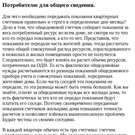
Потребителю для общего сведения.
Для чего необходимо передавать показания квартирных
счетчиков правильно и строго в определенные дни месяца?
Дело в том, что общедомовой счетчик собирает показания за
весь потребленный ресурс во всем доме, не смотря на то что
кто-то передал показания, а кто-то нет. Представим, что
показания не передали часть жителей дома, тогда рассчитать
точно общий совокупный расход ресурсов, израсходованного
в нежилых и жилых помещениях просто не получится.
Следовательно, это будет влиять на расчет объема ресурсов,
потраченных на ОДН. То есть фактически общедомовые
нужды расчитываются из разницы показаний общедомового
прибора учета и совокупных показаний, переданных
жителями дома. Если часть соседей эти показания не
передали, то эта разница может быть очень большой. Как вы
знайте, платят за общедомовые нужды все жильцы дома, то
есть фактически за тех кто не передал показания будут
платить его соседи. Поэтому своевременно переданные
показания счетчиков жильцами дома повышают точность
расчетов и позволяют избежать вышеописанную проблему.
Будьте честны со своими соседями.
В каждой квартире обычно есть три счетчика: счетчик