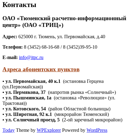
Контакты
ОАО «Тюменский расчетно-информационный
центр» (ОАО «ТРИЦ»)
Адрес:
625000 г. Тюмень, ул. Первомайская, д.40
Телефон:
8 (3452) 68-16-68 / 8 (3452)39-95-10
E-mail:
info@itpc.ru
Адреса абонентских пунктов
• ул. Первомайская, 40 к.1
(остановка Герцена
(ул.Первомайская))
• ул. Пермякова, 37
(напротив рынка «Солнечный»)
• ул. Пышминская, 1а
(остановка «Революции» (ул.
Трактовая))
•
ул. Котовского, 54
(район Областной больницы)
• ул. Широтная, 92 к.1
(микрорайон Тюменский)
• ул. Солнечный проезд, 5
(2-ой заречный микрорайон)
Today
Theme by
WPExplorer
Powered by
WordPress