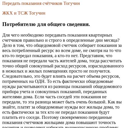
Передать показания счётчиков Тогучин
ЖКХ и ТСЖ Тогучин
Потребителю для общего сведения.
Для чего необходимо передавать показания квартирных
счетчиков правильно и строго в определенные дни месяца?
Дело в том, что общедомовой счетчик собирает показания за
весь потребленный ресурс во всем доме, не смотря на то что
кто-то передал показания, а кто-то нет. Представим, что
показания не передали часть жителей дома, тогда рассчитать
точно общий совокупный расход ресурсов, израсходованного
в нежилых и жилых помещениях просто не получится.
Следовательно, это будет влиять на расчет объема ресурсов,
потраченных на ОДН. То есть фактически общедомовые
нужды расчитываются из разницы показаний общедомового
прибора учета и совокупных показаний, переданных
жителями дома. Если часть соседей эти показания не
передали, то эта разница может быть очень большой. Как вы
знайте, платят за общедомовые нужды все жильцы дома, то
есть фактически за тех кто не передал показания будут
платить его соседи. Поэтому своевременно переданные
показания счетчиков жильцами дома повышают точность
расчетов и позволяют избежать вышеописанную проблему.