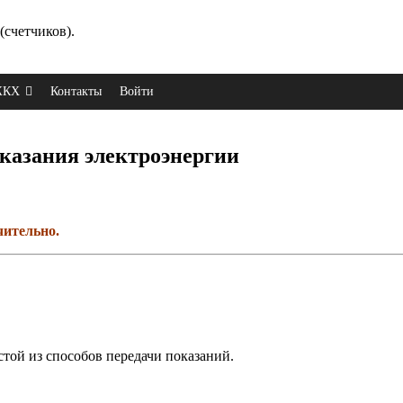
(счетчиков).
 ЖКХ
Контакты
Войти
казания электроэнергии
чительно.
стой из способов передачи показаний.