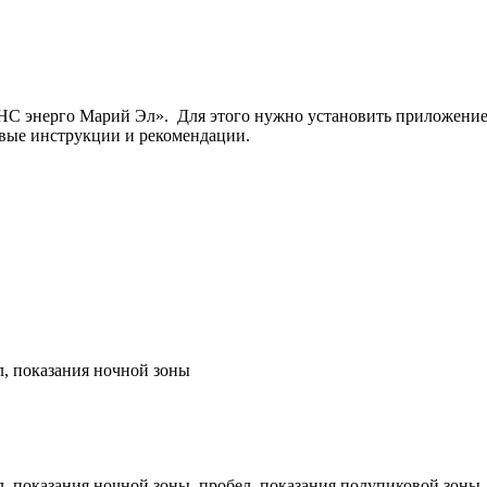
НС энерго Марий Эл». Для этого нужно установить приложение
овые инструкции и рекомендации.
л, показания ночной зоны
л, показания ночной зоны, пробел, показания полупиковой зоны