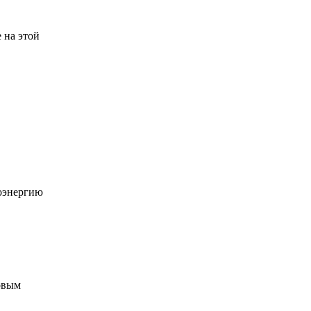
 на этой
роэнергию
совым