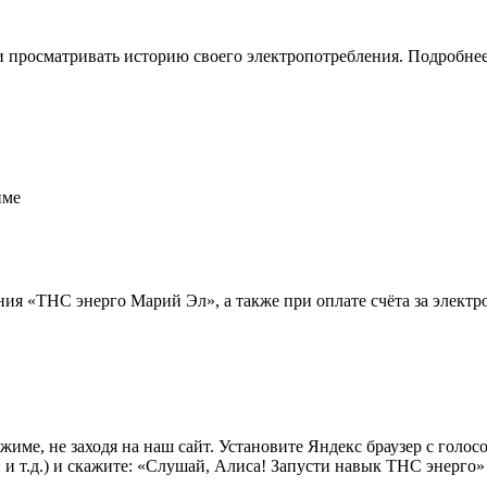
и просматривать историю своего электропотребления. Подробнее
име
ия «ТНС энерго Марий Эл», а также при оплате счёта за элект
жиме, не заходя на наш сайт. Установите Яндекс браузер с голо
и т.д.) и скажите: «Слушай, Алиса! Запусти навык ТНС энерго»