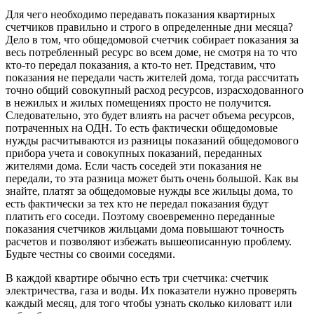
Для чего необходимо передавать показания квартирных
счетчиков правильно и строго в определенные дни месяца?
Дело в том, что общедомовой счетчик собирает показания за
весь потребленный ресурс во всем доме, не смотря на то что
кто-то передал показания, а кто-то нет. Представим, что
показания не передали часть жителей дома, тогда рассчитать
точно общий совокупный расход ресурсов, израсходованного
в нежилых и жилых помещениях просто не получится.
Следовательно, это будет влиять на расчет объема ресурсов,
потраченных на ОДН. То есть фактически общедомовые
нужды расчитываются из разницы показаний общедомового
прибора учета и совокупных показаний, переданных
жителями дома. Если часть соседей эти показания не
передали, то эта разница может быть очень большой. Как вы
знайте, платят за общедомовые нужды все жильцы дома, то
есть фактически за тех кто не передал показания будут
платить его соседи. Поэтому своевременно переданные
показания счетчиков жильцами дома повышают точность
расчетов и позволяют избежать вышеописанную проблему.
Будьте честны со своими соседями.
В каждой квартире обычно есть три счетчика: счетчик
электричества, газа и воды. Их показатели нужно проверять
каждый месяц, для того чтобы узнать сколько киловатт или