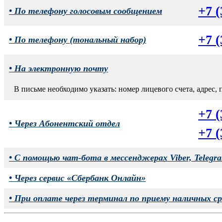
+7 (
• По телефону голосовым сообщением
+7 (
• По телефону (тональный набор)
• На электронную почту
В письме необходимо указать: номер лицевого счета, адрес, 
+7 (
• Через Абонентский отдел
+7 (
• С помощью чат-бота в мессенджерах Viber, Teleg
• Через сервис «Сбербанк Онлайн»
• При оплате через терминал по приему наличных ср