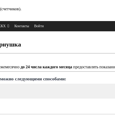
(счетчиков).
 ЖКХ
Контакты
Войти
ернушка
ежемесячно
до 24 числа каждого месяца
предоставлять показани
 можно следующими способами: