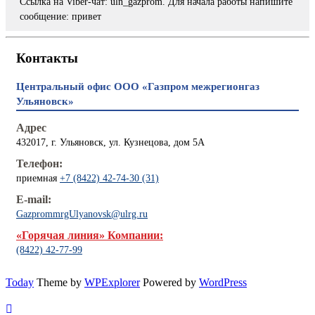
Ссылка на Viber-чат: uln_gazprom. Для начала работы напишите
сообщение: привет
Контакты
Центральный офис ООО «Газпром межрегионгаз
Ульяновск»
Адрес
432017, г. Ульяновск, ул. Кузнецова, дом 5А
Телефон:
приемная
+7 (8422) 42-74-30 (31)
E-mail:
GazprommrgUlyanovsk@ulrg.ru
«Горячая линия» Компании:
(8422) 42-77-99
Today
Theme by
WPExplorer
Powered by
WordPress