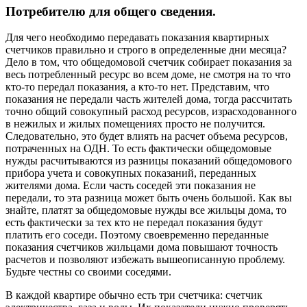
Потребителю для общего сведения.
Для чего необходимо передавать показания квартирных
счетчиков правильно и строго в определенные дни месяца?
Дело в том, что общедомовой счетчик собирает показания за
весь потребленный ресурс во всем доме, не смотря на то что
кто-то передал показания, а кто-то нет. Представим, что
показания не передали часть жителей дома, тогда рассчитать
точно общий совокупный расход ресурсов, израсходованного
в нежилых и жилых помещениях просто не получится.
Следовательно, это будет влиять на расчет объема ресурсов,
потраченных на ОДН. То есть фактически общедомовые
нужды расчитываются из разницы показаний общедомового
прибора учета и совокупных показаний, переданных
жителями дома. Если часть соседей эти показания не
передали, то эта разница может быть очень большой. Как вы
знайте, платят за общедомовые нужды все жильцы дома, то
есть фактически за тех кто не передал показания будут
платить его соседи. Поэтому своевременно переданные
показания счетчиков жильцами дома повышают точность
расчетов и позволяют избежать вышеописанную проблему.
Будьте честны со своими соседями.
В каждой квартире обычно есть три счетчика: счетчик