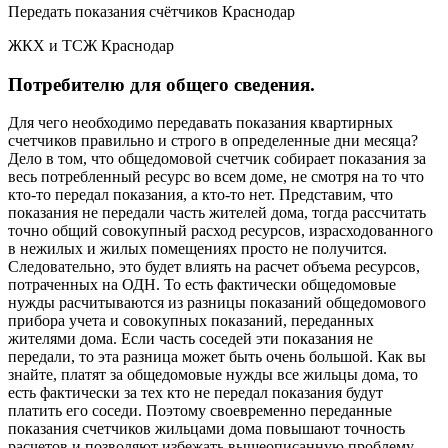
Передать показания счётчиков Краснодар
ЖКХ и ТСЖ Краснодар
Потребителю для общего сведения.
Для чего необходимо передавать показания квартирных
счетчиков правильно и строго в определенные дни месяца?
Дело в том, что общедомовой счетчик собирает показания за
весь потребленный ресурс во всем доме, не смотря на то что
кто-то передал показания, а кто-то нет. Представим, что
показания не передали часть жителей дома, тогда рассчитать
точно общий совокупный расход ресурсов, израсходованного
в нежилых и жилых помещениях просто не получится.
Следовательно, это будет влиять на расчет объема ресурсов,
потраченных на ОДН. То есть фактически общедомовые
нужды расчитываются из разницы показаний общедомового
прибора учета и совокупных показаний, переданных
жителями дома. Если часть соседей эти показания не
передали, то эта разница может быть очень большой. Как вы
знайте, платят за общедомовые нужды все жильцы дома, то
есть фактически за тех кто не передал показания будут
платить его соседи. Поэтому своевременно переданные
показания счетчиков жильцами дома повышают точность
расчетов и позволяют избежать вышеописанную проблему.