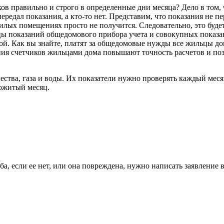
ов правильно и строго в определенные дни месяца? Дело в том, 
передал показания, а кто-то нет. Представим, что показания не п
лых помещениях просто не получится. Следовательно, это будет
ы показаний общедомового прибора учета и совокупных показан
ой. Как вы знайте, платят за общедомовые нужды все жильцы дома
ния счетчиков жильцами дома повышают точность расчетов и по
ества, газа и воды. Их показатели нужно проверять каждый меся
рожитый месяц.
а, если ее нет, или она повреждена, нужно написать заявление 