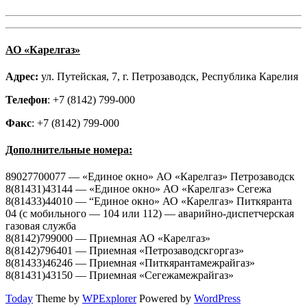
АО «Карелгаз»
Адрес:
ул. Путейская, 7, г. Петрозаводск, Республика Карелия
Телефон
: +7 (8142) 799-000
Факс
: +7 (8142) 799-000
Дополнительные номера:
89027700077 — «Единое окно» АО «Карелгаз» Петрозаводск
8(81431)43144 — «Единое окно» АО «Карелгаз» Сегежа
8(81433)44010 — “Единое окно» АО «Карелгаз» Питкяранта
04 (с мобильного — 104 или 112) — аварийно-диспетчерская
газовая служба
8(8142)799000 — Приемная АО «Карелгаз»
8(8142)796401 — Приемная «Петрозаводскгоргаз»
8(81433)46246 — Приемная «Питкярантамежрайгаз»
8(81431)43150 — Приемная «Сегежамежрайгаз»
Today
Theme by
WPExplorer
Powered by
WordPress