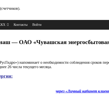
(счетчиков).
 ЖКХ
Контакты
Войти
Канаш — ОАО «Чувашская энергосбытова
сГидро») напоминает о необходимости соблюдения сроков пер
днее 26 числа текущего месяца.
ергии:
через «Личный кабинет клиен