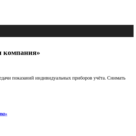
я компания»
едачи показаний индивидуальных приборов учёта. Снимать
та»