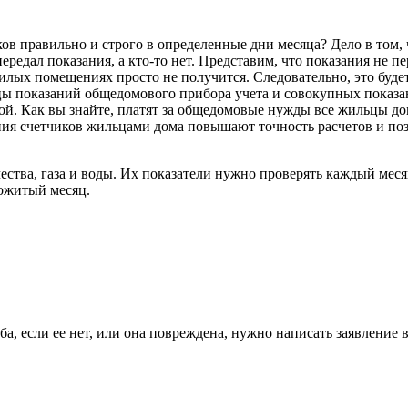
ов правильно и строго в определенные дни месяца? Дело в том, 
передал показания, а кто-то нет. Представим, что показания не п
лых помещениях просто не получится. Следовательно, это будет
ы показаний общедомового прибора учета и совокупных показан
ой. Как вы знайте, платят за общедомовые нужды все жильцы дома
ния счетчиков жильцами дома повышают точность расчетов и по
ества, газа и воды. Их показатели нужно проверять каждый меся
рожитый месяц.
а, если ее нет, или она повреждена, нужно написать заявление 