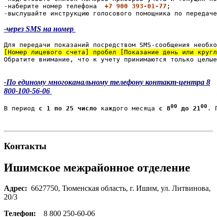
-наберите номер телефона  
+7 900 393-01-77
;
-выслушайте инструкцию голосового помощника по передаче
-через SMS на номер
Для передачи показаний посредством SMS-сообщения необхо
[Номер лицевого счета]
пробел
[Показание день или кругл
Обратите внимание, что к учету принимаются только целые
-По единому многоканальному телефону контакт-центра
8
800-100-56-06
00
00
В период 
с 
1 по 25 число
 каждого месяца 
с 8
 до 21
. 
Контакты
Ишимское межрайонное отделение
Адрес:
6627750, Тюменская область, г. Ишим, ул. Литвинова,
20/3
Телефон:
8 800 250-60-06