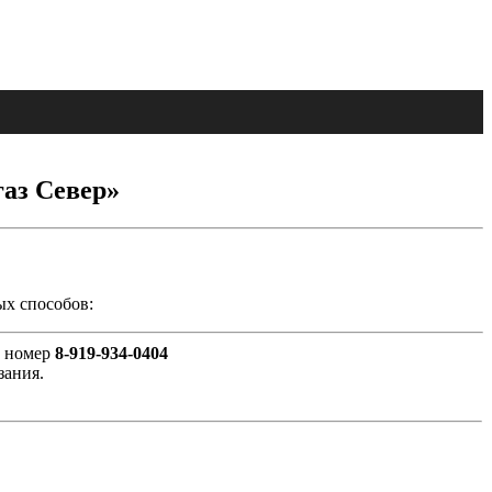
газ Север»
ых способов:
а номер
8-919-934-0404
зания.