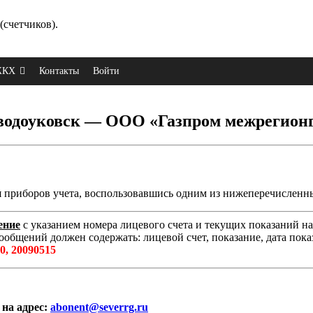
(счетчиков).
 ЖКХ
Контакты
Войти
Заводоуковск — ООО «Газпром межрегион
я приборов учета, воспользовавшись одним из нижеперечисленн
ение
с указанием номера лицевого счета и текущих показаний н
бщений должен содержать: лицевой счет, показание, дата пока
0, 20090515
на адрес:
abonent@severrg.ru