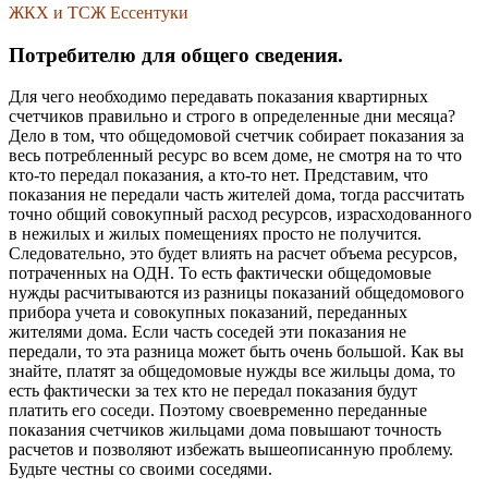
ЖКХ и ТСЖ Ессентуки
Потребителю для общего сведения.
Для чего необходимо передавать показания квартирных
счетчиков правильно и строго в определенные дни месяца?
Дело в том, что общедомовой счетчик собирает показания за
весь потребленный ресурс во всем доме, не смотря на то что
кто-то передал показания, а кто-то нет. Представим, что
показания не передали часть жителей дома, тогда рассчитать
точно общий совокупный расход ресурсов, израсходованного
в нежилых и жилых помещениях просто не получится.
Следовательно, это будет влиять на расчет объема ресурсов,
потраченных на ОДН. То есть фактически общедомовые
нужды расчитываются из разницы показаний общедомового
прибора учета и совокупных показаний, переданных
жителями дома. Если часть соседей эти показания не
передали, то эта разница может быть очень большой. Как вы
знайте, платят за общедомовые нужды все жильцы дома, то
есть фактически за тех кто не передал показания будут
платить его соседи. Поэтому своевременно переданные
показания счетчиков жильцами дома повышают точность
расчетов и позволяют избежать вышеописанную проблему.
Будьте честны со своими соседями.