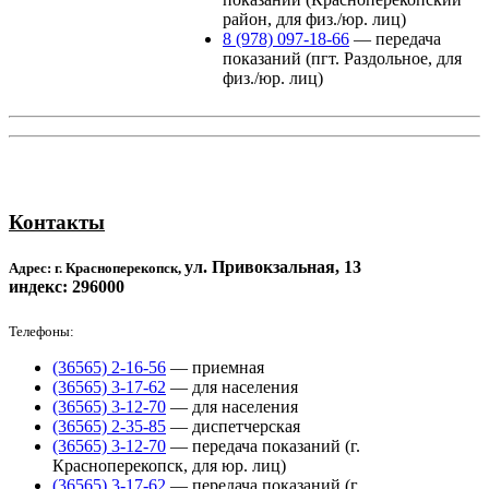
район, для физ./юр. лиц)
8 (978) 097-18-66
—
передача
показаний (пгт. Раздольное, для
физ./юр. лиц)
Контакты
ул. Привокзальная, 13
Адрес: г.
Красноперекопск,
индекс: 296000
Телефоны:
(36565) 2-16-56
—
приемная
(36565) 3-17-62
—
для населения
(36565) 3-12-70
—
для населения
(36565) 2-35-85
—
диспетчерская
(36565) 3-12-70
—
передача показаний (г.
Красноперекопск, для юр. лиц)
(36565) 3-17-62
—
передача показаний (г.