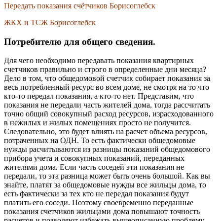
Передать показания счётчиков Борисоглебск
ЖКХ и ТСЖ Борисоглебск
Потребителю для общего сведения.
Для чего необходимо передавать показания квартирных
счетчиков правильно и строго в определенные дни месяца?
Дело в том, что общедомовой счетчик собирает показания за
весь потребленный ресурс во всем доме, не смотря на то что
кто-то передал показания, а кто-то нет. Представим, что
показания не передали часть жителей дома, тогда рассчитать
точно общий совокупный расход ресурсов, израсходованного
в нежилых и жилых помещениях просто не получится.
Следовательно, это будет влиять на расчет объема ресурсов,
потраченных на ОДН. То есть фактически общедомовые
нужды расчитываются из разницы показаний общедомового
прибора учета и совокупных показаний, переданных
жителями дома. Если часть соседей эти показания не
передали, то эта разница может быть очень большой. Как вы
знайте, платят за общедомовые нужды все жильцы дома, то
есть фактически за тех кто не передал показания будут
платить его соседи. Поэтому своевременно переданные
показания счетчиков жильцами дома повышают точность
расчетов и позволяют избежать вышеописанную проблему.