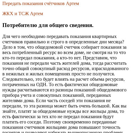
Передать показания счётчиков Артем
ЖКХ и ТСЖ Артем
Потребителю для общего сведения.
Для чего необходимо передавать показания квартирных
счетчиков правильно и строго в определенные дни месяца?
Дело в том, что общедомовой счетчик собирает показания за
весь потребленный ресурс во всем доме, не смотря на то что
кто-то передал показания, а кто-то нет. Представим, что
показания не передали часть жителей дома, тогда рассчитать
точно общий совокупный расход ресурсов, израсходованного
в нежилых и жилых помещениях просто не получится.
Следовательно, это будет влиять на расчет объема ресурсов,
потраченных на ОДН. То есть фактически общедомовые
нужды расчитываются из разницы показаний общедомового
прибора учета и совокупных показаний, переданных
жителями дома. Если часть соседей эти показания не
передали, то эта разница может быть очень большой. Как вы
знайте, платят за общедомовые нужды все жильцы дома, то
есть фактически за тех кто не передал показания будут
платить его соседи. Поэтому своевременно переданные
показания счетчиков жильцами дома повышают точность
расчетов и позволяют избежать вышеописанную проблему.